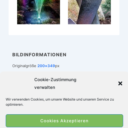
BILDINFORMATIONEN
Originalgröße
200×349
px
Cookie-Zustimmung
verwalten
Footer-
Impressum
Datenschutz
Cookie-Richtlinie (EU)
Wir verwenden Cookies, um unsere Website und unseren Service zu
Menü
optimieren.
Copyright © 2026
Zimmerbrunnen-Welt
|
Cookies Akzeptieren
Präsentiert von
Responsive-Theme