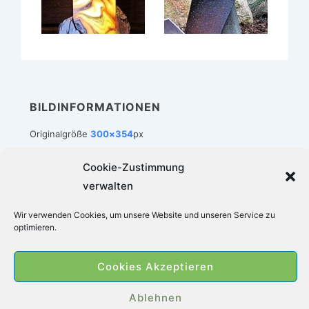
BILDINFORMATIONEN
Originalgröße
300×354
px
Cookie-Zustimmung
verwalten
Footer-
Impressum
Datenschutz
Cookie-Richtlinie (EU)
Wir verwenden Cookies, um unsere Website und unseren Service zu
Menü
optimieren.
Copyright © 2026
Zimmerbrunnen-Welt
|
Cookies Akzeptieren
Präsentiert von
Responsive-Theme
Ablehnen