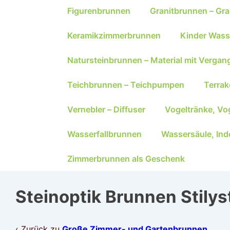
Figurenbrunnen
Granitbrunnen – Gra
Keramikzimmerbrunnen
Kinder Wass
Natursteinbrunnen – Material mit Vergan
Teichbrunnen – Teichpumpen
Terra
Vernebler – Diffuser
Vogeltränke, Vo
Wasserfallbrunnen
Wassersäule, Ind
Zimmerbrunnen als Geschenk
Steinoptik Brunnen Stilys
‹ Zurück zu
Große Zimmer- und Gartenbrunnen