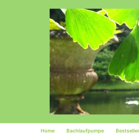
↓
Zum
Inhalt
Hauptnavigation
Home
Bachlaufpumpe
Bestselle