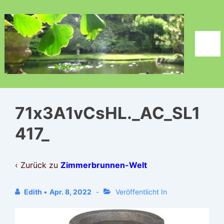
↓
Zum
Inhalt
Men
71x3A1vCsHL._AC_SL1
417_
‹ Zurück zu
Zimmerbrunnen-Welt
Edith
•
Apr. 8, 2022
Veröffentlicht In