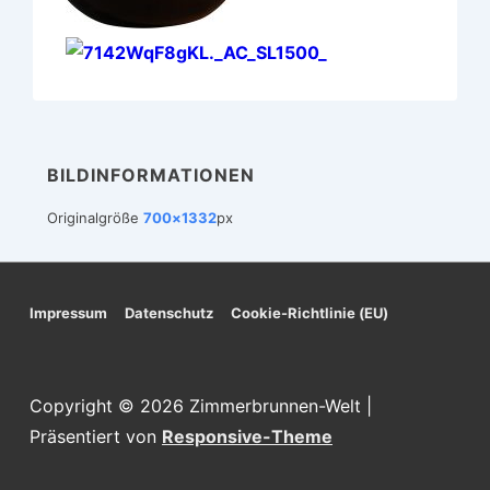
BILDINFORMATIONEN
Originalgröße
700×1332
px
Footer-
Impressum
Datenschutz
Cookie-Richtlinie (EU)
Menü
Copyright © 2026
Zimmerbrunnen-Welt
|
Präsentiert von
Responsive-Theme