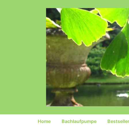
↓
Zum
Inhalt
Hauptnavigation
Home
Bachlaufpumpe
Bestselle