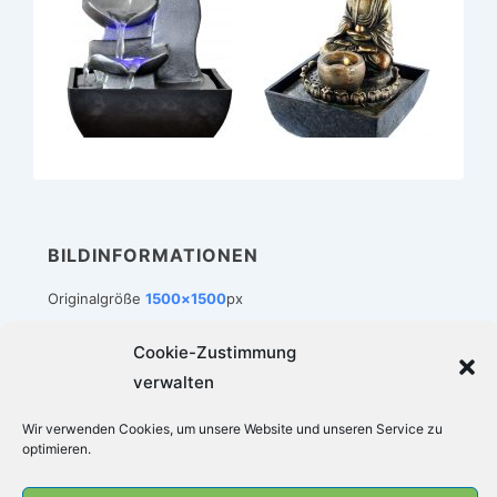
BILDINFORMATIONEN
Originalgröße
1500×1500
px
Cookie-Zustimmung
verwalten
Footer-
Impressum
Datenschutz
Cookie-Richtlinie (EU)
Wir verwenden Cookies, um unsere Website und unseren Service zu
Menü
optimieren.
Copyright © 2026
Zimmerbrunnen-Welt
|