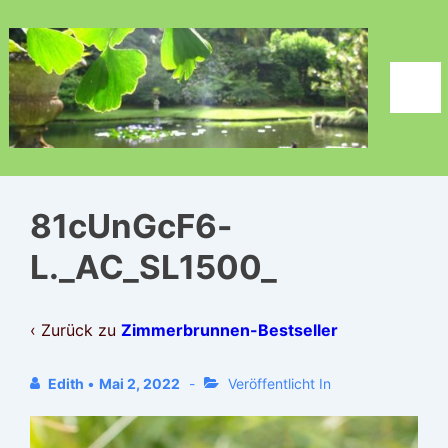
↓
Zum
Inhalt
Men
81cUnGcF6-
L._AC_SL1500_
‹ Zurück zu
Zimmerbrunnen-Bestseller
Edith
•
Mai 2, 2022
Veröffentlicht In