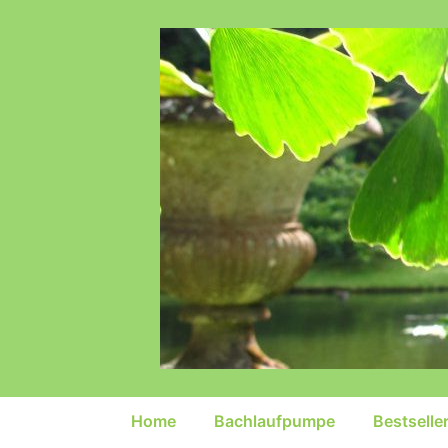
↓
Zum
Inhalt
Hauptnavigation
Home
Bachlaufpumpe
Bestselle