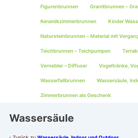
Figurenbrunnen
Granitbrunnen – Gra
Keramikzimmerbrunnen
Kinder Wass
Natursteinbrunnen – Material mit Vergan
Teichbrunnen – Teichpumpen
Terra
Vernebler – Diffuser
Vogeltränke, Vo
Wasserfallbrunnen
Wassersäule, Ind
Zimmerbrunnen als Geschenk
Wassersäule
‹ Zurück zu
Wassersäule, Indoor und Outdoor