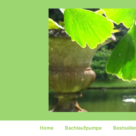
↓
Zum
Inhalt
Hauptnavigation
Home
Bachlaufpumpe
Bestselle