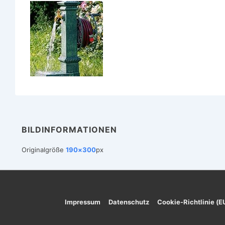
BILDINFORMATIONEN
Originalgröße
190×300
px
Footer-
Impressum
Datenschutz
Cookie-Richtlinie (E
Menü