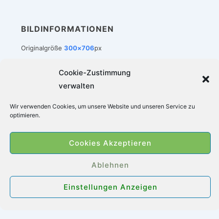
BILDINFORMATIONEN
Originalgröße
300×706
px
Cookie-Zustimmung
verwalten
Footer-
Impressum
Datenschutz
Cookie-Richtlinie (EU)
Wir verwenden Cookies, um unsere Website und unseren Service zu
Menü
optimieren.
Copyright © 2026
Zimmerbrunnen-Welt
|
Cookies Akzeptieren
Präsentiert von
Responsive-Theme
Ablehnen
Einstellungen Anzeigen