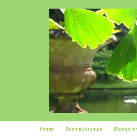
↓
Zum
Inhalt
Hauptnavigation
Home
Bachlaufpumpe
Bestselle