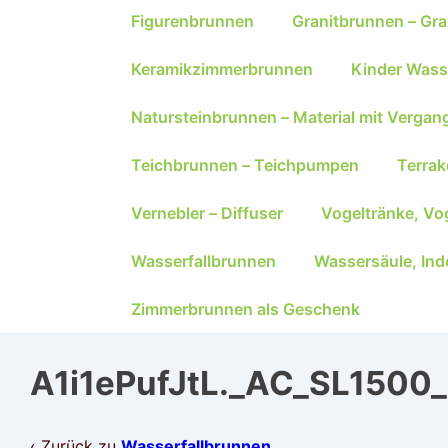
Figurenbrunnen
Granitbrunnen – Gra
Keramikzimmerbrunnen
Kinder Wass
Natursteinbrunnen – Material mit Vergan
Teichbrunnen – Teichpumpen
Terra
Vernebler – Diffuser
Vogeltränke, Vo
Wasserfallbrunnen
Wassersäule, Ind
Zimmerbrunnen als Geschenk
A1i1ePufJtL._AC_SL1500_
‹ Zurück zu
Wasserfallbrunnen