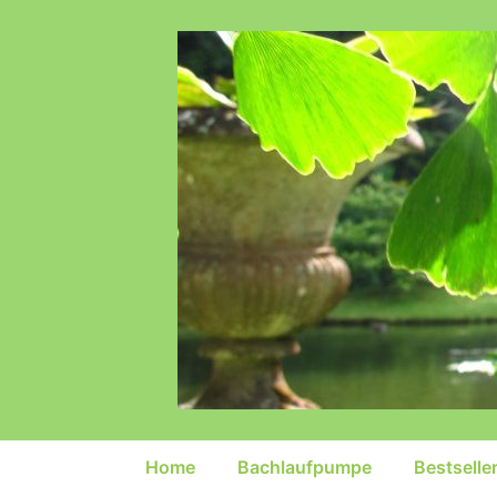
↓
Zum
Inhalt
Hauptnavigation
Home
Bachlaufpumpe
Bestselle