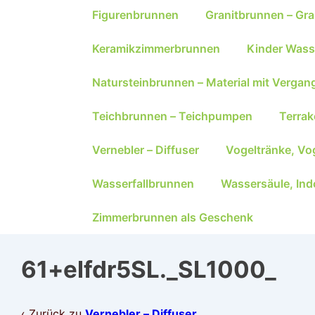
Figurenbrunnen
Granitbrunnen – Gra
Keramikzimmerbrunnen
Kinder Wass
Natursteinbrunnen – Material mit Vergan
Teichbrunnen – Teichpumpen
Terra
Vernebler – Diffuser
Vogeltränke, Vo
Wasserfallbrunnen
Wassersäule, Ind
Zimmerbrunnen als Geschenk
61+elfdr5SL._SL1000_
‹ Zurück zu
Vernebler – Diffuser