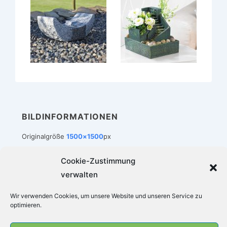
BILDINFORMATIONEN
Originalgröße
1500×1500
px
Cookie-Zustimmung
verwalten
Footer-
Impressum
Datenschutz
Cookie-Richtlinie (EU)
Wir verwenden Cookies, um unsere Website und unseren Service zu
Menü
optimieren.
Copyright © 2026
Zimmerbrunnen-Welt
|