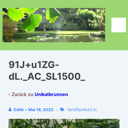
↓
Zum
Inhalt
Men
91J+u1ZG-
dL._AC_SL1500_
‹ Zurück zu
Unikatbrunnen
Edith
•
Mai 18, 2022
Veröffentlicht In