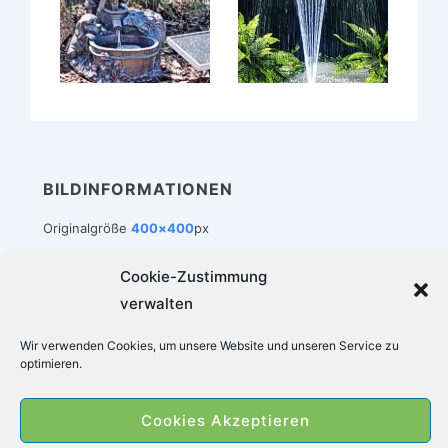
BILDINFORMATIONEN
Originalgröße
400×400
px
Cookie-Zustimmung
verwalten
Footer-
Impressum
Datenschutz
Cookie-Richtlinie (EU)
Wir verwenden Cookies, um unsere Website und unseren Service zu
Menü
optimieren.
Copyright © 2026
Zimmerbrunnen-Welt
|
Cookies Akzeptieren
Präsentiert von
Responsive-Theme