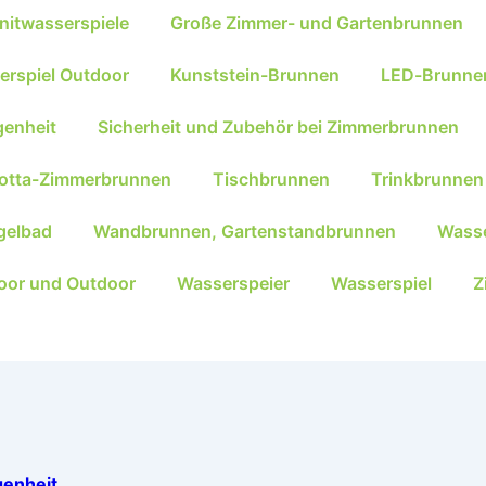
nitwasserspiele
Große Zimmer- und Gartenbrunnen
erspiel Outdoor
Kunststein-Brunnen
LED-Brunne
genheit
Sicherheit und Zubehör bei Zimmerbrunnen
kotta-Zimmerbrunnen
Tischbrunnen
Trinkbrunnen
gelbad
Wandbrunnen, Gartenstandbrunnen
Wasse
oor und Outdoor
Wasserspeier
Wasserspiel
Z
genheit