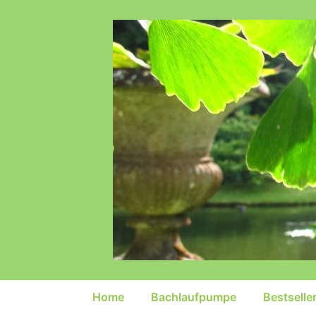
↓
Zum
Inhalt
Hauptnavigation
Home
Bachlaufpumpe
Bestselle