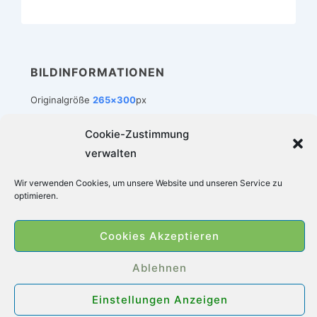
BILDINFORMATIONEN
Originalgröße
265×300
px
Cookie-Zustimmung
verwalten
Footer-
Impressum
Datenschutz
Cookie-Richtlinie (EU)
Wir verwenden Cookies, um unsere Website und unseren Service zu
Menü
optimieren.
Copyright © 2026
Zimmerbrunnen-Welt
|
Cookies Akzeptieren
Präsentiert von
Responsive-Theme
Ablehnen
Einstellungen Anzeigen