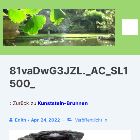
↓
Zum
Inhalt
Men
81vaDwG3JZL._AC_SL1
500_
‹ Zurück zu
Kunststein-Brunnen
Edith
•
Apr. 24, 2022
Veröffentlicht In