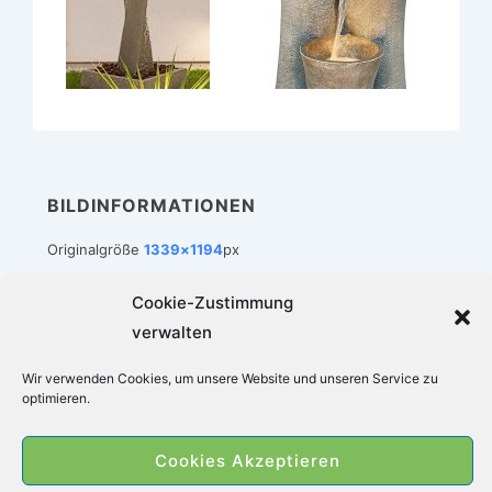
BILDINFORMATIONEN
Originalgröße
1339×1194
px
Cookie-Zustimmung
verwalten
Footer-
Impressum
Datenschutz
Cookie-Richtlinie (EU)
Wir verwenden Cookies, um unsere Website und unseren Service zu
Menü
optimieren.
Copyright © 2026
Zimmerbrunnen-Welt
|
Cookies Akzeptieren
Präsentiert von
Responsive-Theme