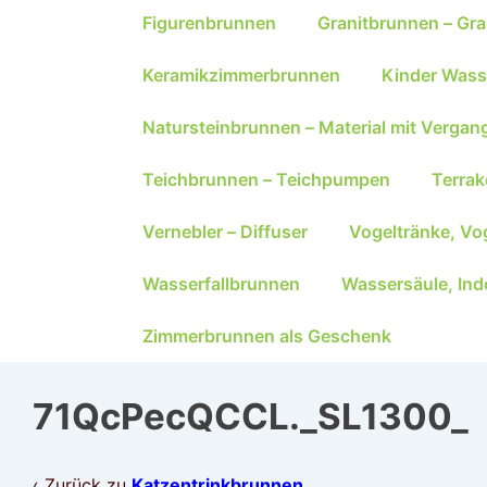
Figurenbrunnen
Granitbrunnen – Gra
Keramikzimmerbrunnen
Kinder Wass
Natursteinbrunnen – Material mit Vergan
Teichbrunnen – Teichpumpen
Terra
Vernebler – Diffuser
Vogeltränke, Vo
Wasserfallbrunnen
Wassersäule, Ind
Zimmerbrunnen als Geschenk
71QcPecQCCL._SL1300_
‹ Zurück zu
Katzentrinkbrunnen