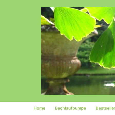
↓
Zum
Inhalt
Hauptnavigation
Home
Bachlaufpumpe
Bestselle