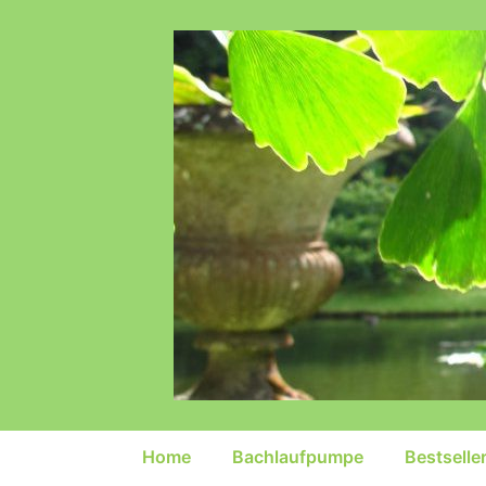
↓
Zum
Inhalt
Hauptnavigation
Home
Bachlaufpumpe
Bestselle