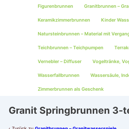
Figurenbrunnen
Granitbrunnen – Gra
Keramikzimmerbrunnen
Kinder Wass
Natursteinbrunnen – Material mit Vergan
Teichbrunnen – Teichpumpen
Terra
Vernebler – Diffuser
Vogeltränke, Vo
Wasserfallbrunnen
Wassersäule, Ind
Zimmerbrunnen als Geschenk
Granit Springbrunnen 3-te
‹ Zurück zu
Granitbrunnen – Granitwasserspiele