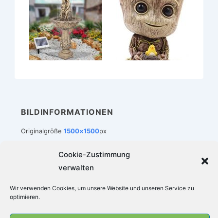
BILDINFORMATIONEN
Originalgröße
1500×1500
px
Cookie-Zustimmung
verwalten
Footer-
Impressum
Datenschutz
Cookie-Richtlinie (EU)
Wir verwenden Cookies, um unsere Website und unseren Service zu
Menü
optimieren.
Copyright © 2026
Zimmerbrunnen-Welt
|