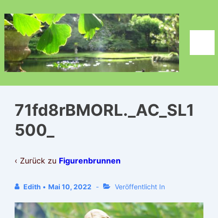
↓
Zum
Inhalt
Men
71fd8rBMORL._AC_SL1
500_
‹ Zurück zu
Figurenbrunnen
Edith
•
Mai 10, 2022
Veröffentlicht In