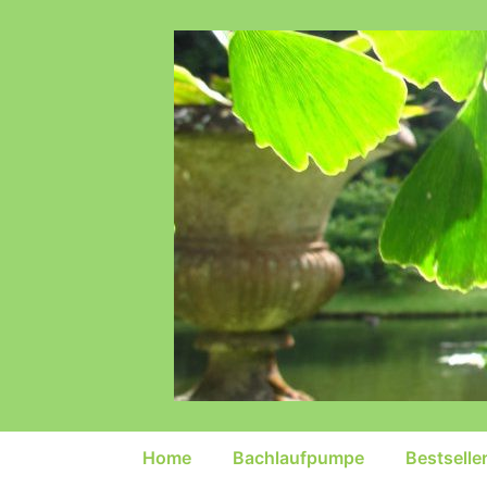
↓
Zum
Inhalt
Hauptnavigation
Home
Bachlaufpumpe
Bestselle