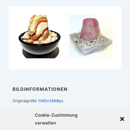
BILDINFORMATIONEN
Originalgröße
1140×1368
px
Cookie-Zustimmung
verwalten
Footer-
Impressum
Datenschutz
Cookie-Richtlinie (EU)