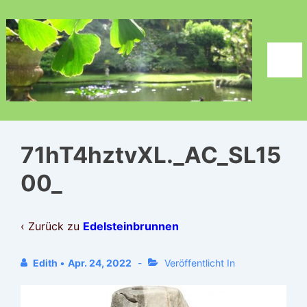
↓
Zum
Inhalt
Men
71hT4hztvXL._AC_SL15
00_
‹ Zurück zu
Edelsteinbrunnen
Edith
•
Apr. 24, 2022
Veröffentlicht In