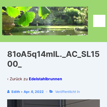
↓
Zum
Inhalt
Men
81oA5q14mIL._AC_SL15
00_
‹ Zurück zu
Edelstahlbrunnen
Edith
•
Apr. 6, 2022
Veröffentlicht In