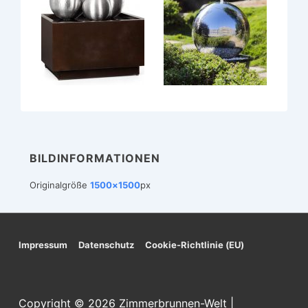
BILDINFORMATIONEN
Originalgröße
1500×1500
px
Footer-
Impressum
Datenschutz
Cookie-Richtlinie (EU)
Menü
Copyright © 2026
Zimmerbrunnen-Welt
|