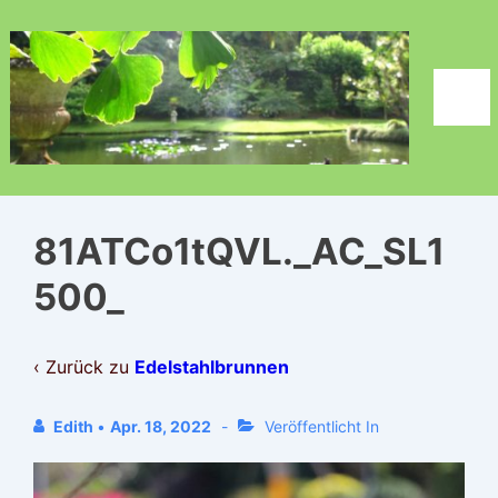
↓
Zum
Inhalt
Men
81ATCo1tQVL._AC_SL1
500_
‹ Zurück zu
Edelstahlbrunnen
Edith
•
Apr. 18, 2022
Veröffentlicht In