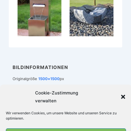
BILDINFORMATIONEN
Originalgröße
1500×1500
px
Cookie-Zustimmung
verwalten
Footer-
Impressum
Datenschutz
Cookie-Richtlinie (EU)
Wir verwenden Cookies, um unsere Website und unseren Service zu
Menü
optimieren.
Copyright © 2026
Zimmerbrunnen-Welt
|