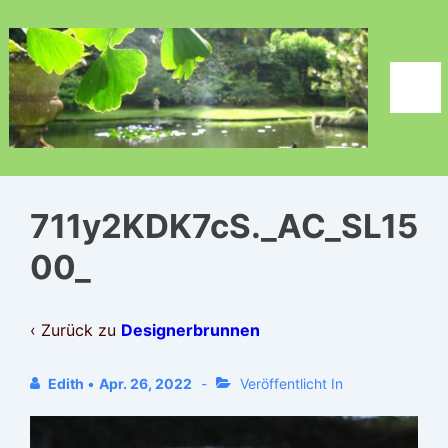
↓
Zum
Inhalt
Men
711y2KDK7cS._AC_SL15
00_
‹ Zurück zu
Designerbrunnen
Edith
•
Apr. 26, 2022
Veröffentlicht In