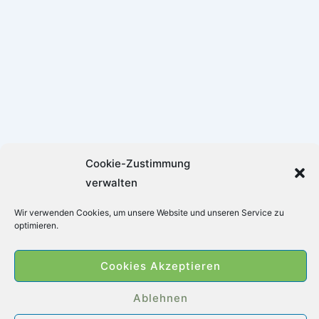
Cookie-Zustimmung
verwalten
Footer-
Impressum
Datenschutz
Cookie-Richtlinie (EU)
Wir verwenden Cookies, um unsere Website und unseren Service zu
Menü
optimieren.
Copyright © 2026
Zimmerbrunnen-Welt
|
Cookies Akzeptieren
Präsentiert von
Responsive-Theme
Ablehnen